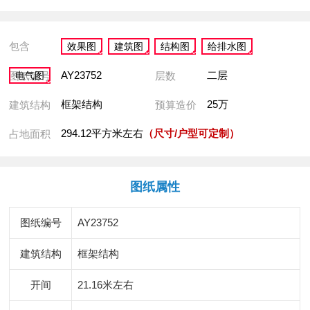
包含
效果图
建筑图
结构图
给排水图
AY23752
二层
图纸编号
层数
电气图
框架结构
25万
建筑结构
预算造价
294.12平方米左右
（尺寸/户型可定制）
占地面积
图纸属性
图纸编号
AY23752
建筑结构
框架结构
开间
21.16米左右