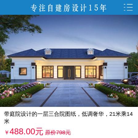
带庭院设计的一层三合院图纸，低调奢华，21米乘14
米
488.00元
￥
原价798元