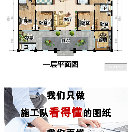
AY23752